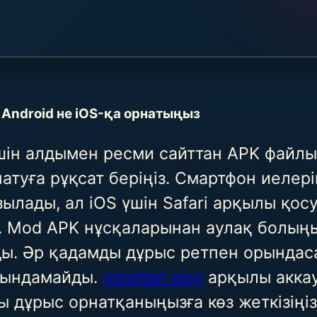
Android не iOS-қа орнатыңыз
шін алдымен ресми сайттан APK файлы
атуға рұқсат беріңіз. Смартфон иелер
ылады, ал iOS үшін Safari арқылы қос
. Mod APK нұсқаларынан аулақ болың
ы. Әр қадамды дұрыс ретпен орындаса
уындамайды.
mostbet кіру
арқылы аккау
 дұрыс орнатқаныңызға көз жеткізіңіз