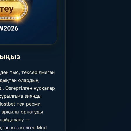
лыңыз
ен тыс, тексерілмеген
ндықтан олардың
ді. Өзгертілген нұсқалар
 құрылғыға зиянды
Mostbet тек ресми
i арқылы орнатуды
 пайдалану —
қтан кез келген Mod