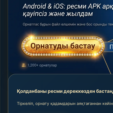
Қолданбаны ресми дереккөзден баста
Тіркеліп, орнату қадамдарын аяқтағаннан кейін 