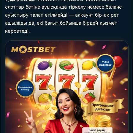
слоттар бетіне ауысқанда тіркелу немесе баланс
ауыстыру талап етілмейді — аккаунт бір-ақ рет
ашылады да, екі бағыт бойынша бірдей қызмет
көрсетеді.