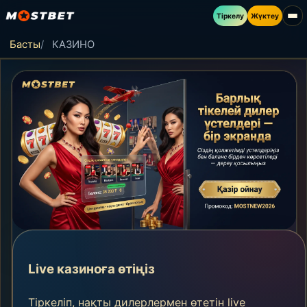
Тіркелу
Жүктеу
Басты
КАЗИНО
Live казиноға өтіңіз
Тіркеліп, нақты дилерлермен өтетін live