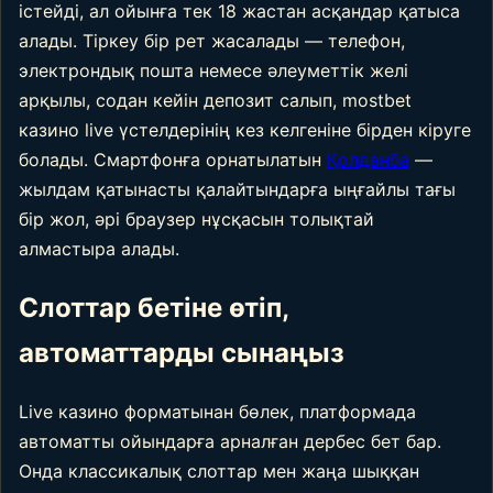
істейді, ал ойынға тек 18 жастан асқандар қатыса
алады. Тіркеу бір рет жасалады — телефон,
электрондық пошта немесе әлеуметтік желі
арқылы, содан кейін депозит салып, mostbet
казино live үстелдерінің кез келгеніне бірден кіруге
болады. Смартфонға орнатылатын
Қолданба
—
жылдам қатынасты қалайтындарға ыңғайлы тағы
бір жол, әрі браузер нұсқасын толықтай
алмастыра алады.
Слоттар бетіне өтіп,
автоматтарды сынаңыз
Live казино форматынан бөлек, платформада
автоматты ойындарға арналған дербес бет бар.
Онда классикалық слоттар мен жаңа шыққан