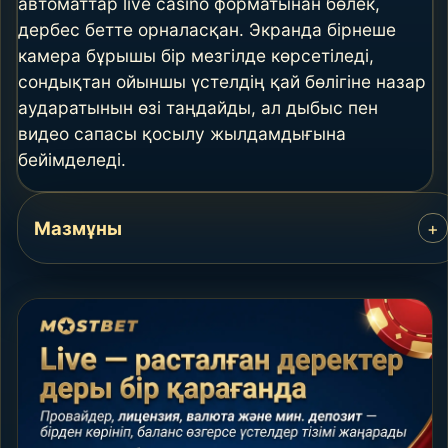
автоматтар live casino форматынан бөлек,
дербес бетте орналасқан. Экранда бірнеше
камера бұрышы бір мезгілде көрсетіледі,
сондықтан ойыншы үстелдің қай бөлігіне назар
аударатынын өзі таңдайды, ал дыбыс пен
видео сапасы қосылу жылдамдығына
бейімделеді.
Мазмұны