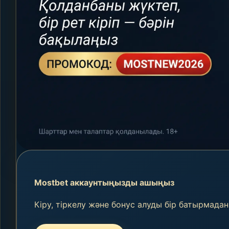
Mostbet аккаунтыңызды ашыңыз
Кіру, тіркелу және бонус алуды бір батырмадан