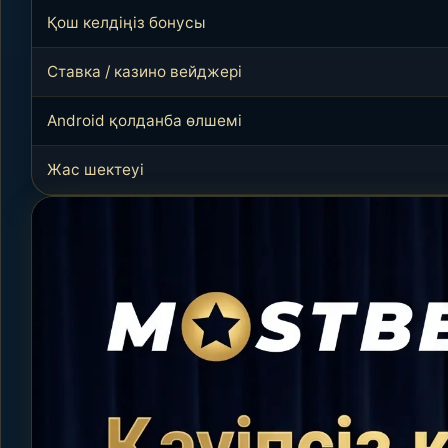
Қош келдіңіз бонусы
Ставка / казино вейджері
Android қолданба өлшемі
Жас шектеуі