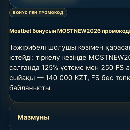
БОНУС ПЕН ПРОМОКОД
Mostbet бонусын MOSTNEW2026 промокодыме
Тәжірибелі шолушы көзімен қараса
істейді: тіркелу кезінде MOSTNEW2
салғанда 125% үстеме мен 250 FS 
сыйақы — 140 000 KZT, FS бес топқа
байланысты.
Мазмұны