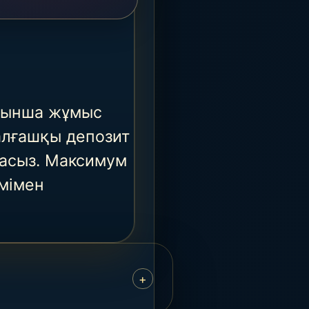
ойынша жұмыс
 алғашқы депозит
басыз. Максимум
імімен