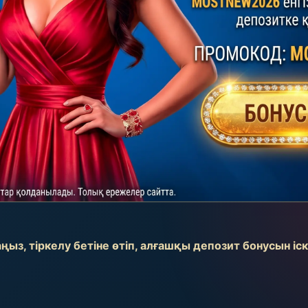
, тіркелу бетіне өтіп, алғашқы депозит бонусын іс