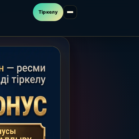
Тіркелу