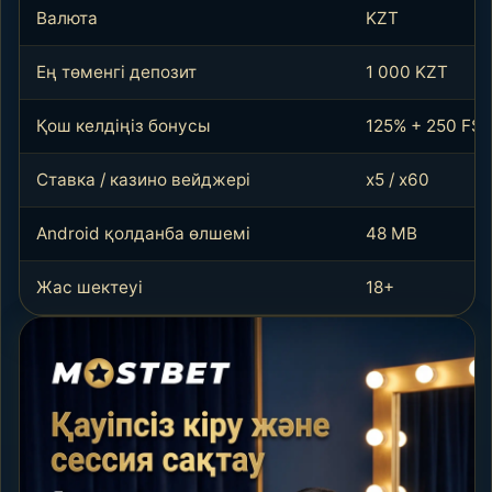
Валюта
KZT
Ең төменгі депозит
1 000 KZT
Қош келдіңіз бонусы
125% + 250 FS,
Ставка / казино вейджері
x5 / x60
Android қолданба өлшемі
48 MB
Жас шектеуі
18+