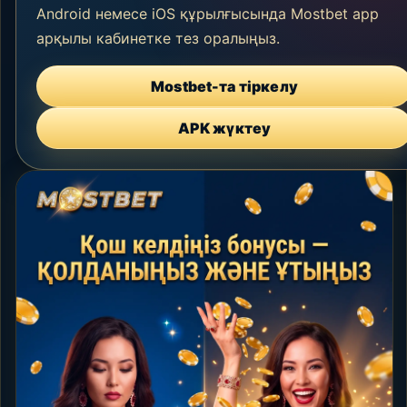
Android немесе iOS құрылғысында Mostbet app
арқылы кабинетке тез оралыңыз.
Mostbet-та тіркелу
APK жүктеу