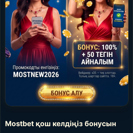
Mostbet қош келдіңіз бонусын