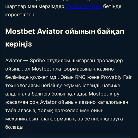
шарттар мен мерзімдер
Промо кодтар
бетінде
көрсетілген.
Mostbet Aviator ойынын байқап
көріңіз
Aviator — Spribe студиясы шығарған провайдер
ойыны, ол Mostbet платформасының казино
бөлімінде қолжетімді. Ойын RNG және Provably Fair
технологиясы негізінде жұмыс істейді, нәтиже
алдын ала белгісіз болып қалады. Mostbet кіру
жасалған соң Aviator ойынын казино каталогынан
таба аласыз, толық ережелер мен ойын
механикасын платформаның өз бетінен қарауға
болады.