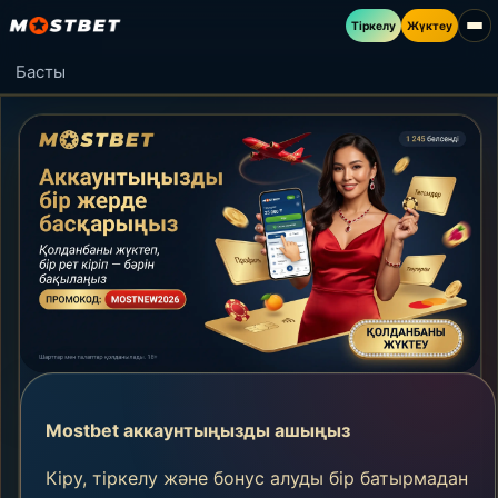
Тіркелу
Жүктеу
Басты
Mostbet аккаунтыңызды ашыңыз
Кіру, тіркелу және бонус алуды бір батырмадан