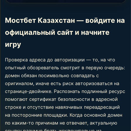
Мостбет Казахстан — войдите на
официальный сайт и начните
игру
Проверка адреса до авторизации — то, на что
опытный обозреватель смотрит в первую очередь:
домен обязан посимвольно совпадать с
оригиналом, иначе есть риск авторизоваться на
странице-двойнике. Распознать подлинный ресурс
помогают сертификат безопасности в адресной
строке и отсутствие навязчивых переадресаций
на посторонние площадки. Когда основной домен
по каким-то причинам не отвечает, актуальную
ссылку разумно брать исключительно из