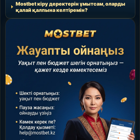
Mostbet кіру деректерін ұмытсам, оларды
қалай қалпына келтіремін?