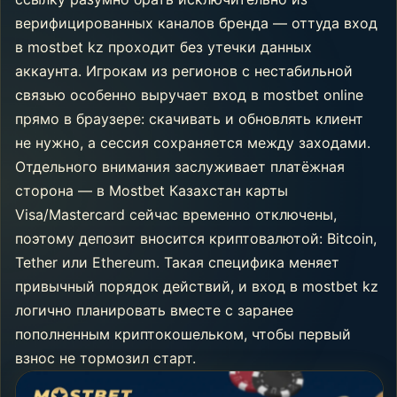
верифицированных каналов бренда — оттуда вход
в mostbet kz проходит без утечки данных
аккаунта. Игрокам из регионов с нестабильной
связью особенно выручает вход в mostbet online
прямо в браузере: скачивать и обновлять клиент
не нужно, а сессия сохраняется между заходами.
Отдельного внимания заслуживает платёжная
сторона — в Mostbet Казахстан карты
Visa/Mastercard сейчас временно отключены,
поэтому депозит вносится криптовалютой: Bitcoin,
Tether или Ethereum. Такая специфика меняет
привычный порядок действий, и вход в mostbet kz
логично планировать вместе с заранее
пополненным криптокошельком, чтобы первый
взнос не тормозил старт.