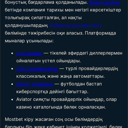
бонустық бағдарлама қолданылады.
Бренд шолуы
бетінде компания тарихы мен негізгі көрсеткіштер
толығырақ сипатталған, ал нақты
қолданушылардың
Пайдаланушылар пікірі
бөлімінде тәжірибесін оқи аласыз. Платформада
мыналар ұсынылады:
Live казино
— тікелей эфирдегі диллерлермен
ойналатын үстел ойындары.
Слот машиналары
— түрлі провайдерлердің
классикалық және жаңа автоматтары.
Спорт ставкасы
— футболдан бастап
киберспортқа дейінгі бағыттар.
Aviator сияқты провайдерлік ойындар, олар
казино каталогында бөлек орналасқан.
Mostbet кіру жасаған соң осы бөлімдердің
барлығы бір жеке кабинет ішінен қолжетімді, бөлек